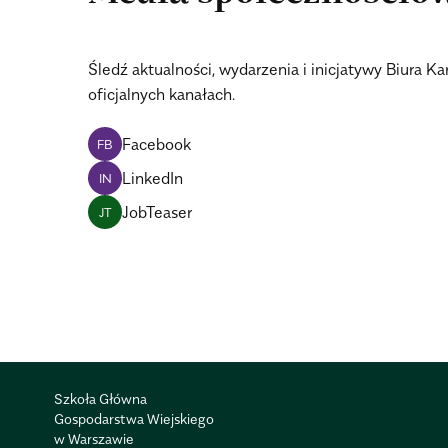
Śledź aktualności, wydarzenia i inicjatywy Biura 
oficjalnych kanałach.
Facebook
FB
LinkedIn
IN
JobTeaser
JT
Szkoła Główna
Gospodarstwa Wiejskiego
w Warszawie